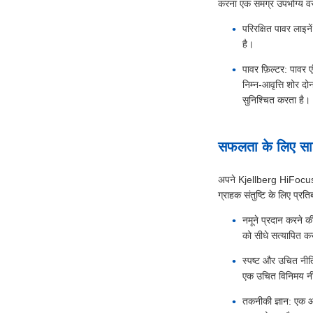
करना एक समग्र उपभोग्य वस्
परिरक्षित पावर लाइने
है।
पावर फ़िल्टर: पावर ए
निम्न-आवृत्ति शोर द
सुनिश्चित करता है।
सफलता के लिए साझ
अपने Kjellberg HiFocus मश
ग्राहक संतुष्टि के लिए प्रत
नमूने प्रदान करने की
को सीधे सत्यापित क
स्पष्ट और उचित नीति
एक उचित विनिमय नीति
तकनीकी ज्ञान: एक आपू