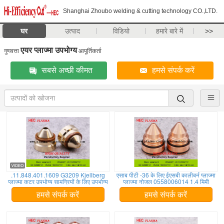
Shanghai Zhoubo welding & cutting technology CO.,LTD.
घर
उत्पाद
विडियो
हमारे बारे में
>>
एयर प्लाज्मा उपभोग्य
गुणवत्ता
आपूर्तिकर्ता
सबसे अच्छी कीमत
हमसे संपर्क करें
.11.848.401.1609 G3209 Kjellberg
एसाब पीटी -36 के लिए ईएसबी कालीबर्न प्लाज्मा
प्लाज्मा कटर उपभोग्य सामग्रियों के लिए उपभोग्य
प्लाज्मा नोजल 0558006014 1.4 मिमी
हमसे संपर्क करें
हमसे संपर्क करें