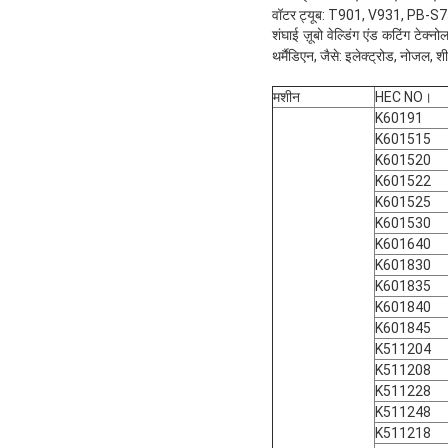
वॉटर ट्यूब: T901, V931, PB-S
शंघाई ज़ूबो वेल्डिंग एंड कटिंग टेक्न
थर्मैडिएन, जैसे: इलेक्ट्रोड, नोजल, शी
मशीन
HEC NO।
K60191
K601515
K601520
K601522
K601525
K601530
K601640
K601830
K601835
K601840
K601845
K511204
K511208
K511228
K511248
K511218