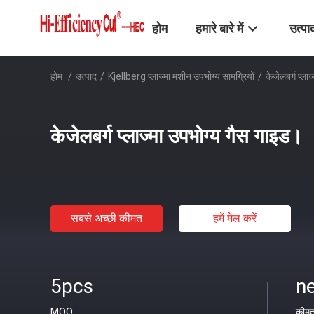
होम
हमारे बारे में
उत्पा
होम
/
उत्पाद
/
Kjellberg प्लाज्मा मशीन उपभोग्य सामग्रियों
/
केजेलबर्ग प्ला
केजेलबर्ग प्लाज्मा उपभोग्य गैस गाइड।
सबसे अच्छी कीमत
हमें मेल करें
5pcs
ne
MOQ
कीम