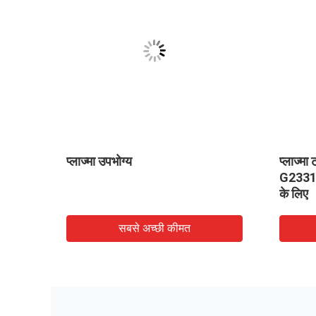
प्लाज्मा उपभोग्य
प्लाज्म
लिए
G2331 
के लिए
सबसे अच्छी कीमत