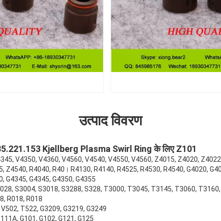
उत्पाद विवरण
.835.221.153 Kjellberg Plasma Swirl Ring के लिए Z101
 V4345, V4350, V4360, V4560, V4540, V4550, V4560, Z4015, Z4020, Z402
5, Z4540, R4040, R40। R4130, R4140, R4525, R4530, R4540, G4020, G40
0, G4345, G4345, G4350, G4355
3028, S3004, S3018, S3288, S328, T3000, T3045, T3145, T3060, T3160
8, R018, R018
03, V502, T522, G3209, G3219, G3249
 Z111A, G101, G102, G121, G125