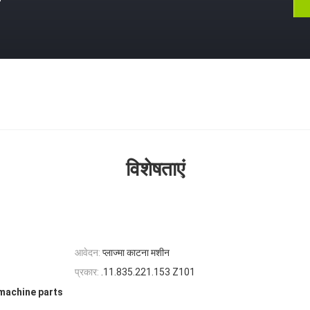
विशेषताएं
आवेदन:
प्लाज्मा काटना मशीन
प्रकार:
.11.835.221.153 Z101
machine parts