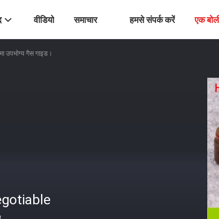
द
वीडियो
समाचार
हमसे संपर्क करें
एक बोल
ज्मा उपभोग्य गैस गाइड।
gotiable
त