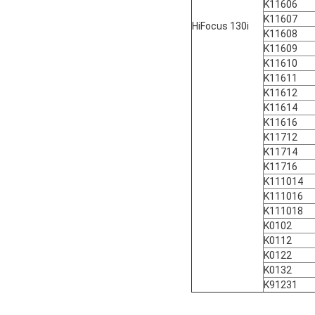
K11606
K11607
HiFocus 130i
K11608
K11609
K11610
K11611
K11612
K11614
K11616
K11712
K11714
K11716
K111014
K111016
K111018
K0102
K0112
K0122
K0132
K91231