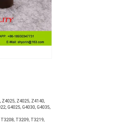
2, Z4025, Z4025, Z4140,
22, G4025, G4030, G4035,
, T3208, T3209, T3219,