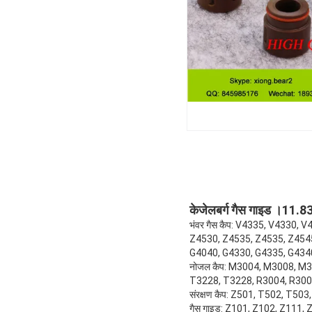
केजेलबर्ग गैस गाइड ।11
भंवर गैस कैप: V4335, V4330,
Z4530, Z4535, Z4535, Z454
G4040, G4330, G4335, G434
नोजल कैप: M3004, M3008, M
T3228, T3228, R3004, R300
संरक्षण कैप: Z501, T502, T5
गैस गाइड: Z101, Z102, Z111,