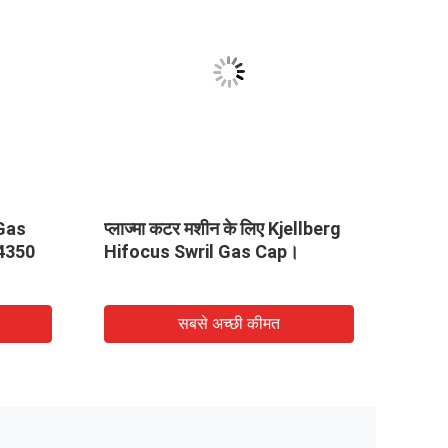
VID
 Gas
प्लाज्मा कटर मशीन के लिए Kjellberg
केजेलब
4350
Hifocus Swril Gas Cap।
पार्ट
जी121स
मशीन 
सबसे अच्छी कीमत