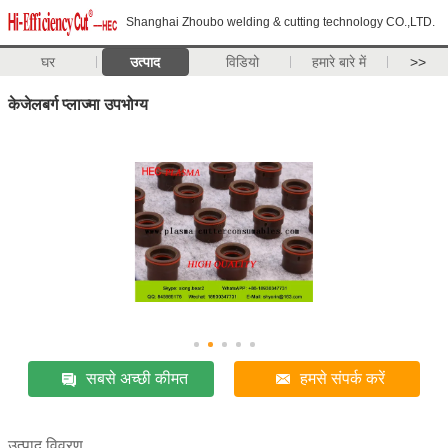
Shanghai Zhoubo welding & cutting technology CO.,LTD.
घर
उत्पाद
विडियो
हमारे बारे में
>>
केजेलबर्ग प्लाज्मा उपभोग्य
सबसे अच्छी कीमत
हमसे संपर्क करें
उत्पाद विवरण