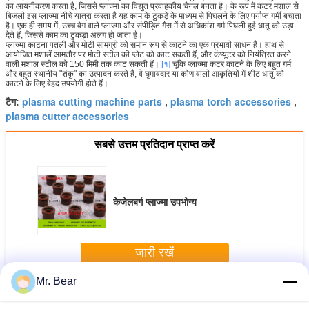
का आयनीकरण करता है, जिससे प्लाज्मा का विद्युत प्रवाहकीय चैनल बनता है। के रूप में कटर मशाल से
बिजली इस प्लाज्मा नीचे यात्रा करता है यह काम के टुकड़े के माध्यम से पिघलने के लिए पर्याप्त गर्मी बचाता
है। एक ही समय में, उच्च वेग वाले प्लाज्मा और संपीड़ित गैस में से अधिकांश गर्म पिघली हुई धातु को उड़ा
देते हैं, जिससे काम का टुकड़ा अलग हो जाता है।
प्लाज्मा काटना पतली और मोटी सामग्री को समान रूप से काटने का एक प्रभावी साधन है। हाथ से
आयोजित मशालें आमतौर पर मोटी स्टील की प्लेट को काट सकती हैं, और कंप्यूटर को नियंत्रित करने
वाली मशाल स्टील को 150 मिमी तक काट सकती हैं।
[१]
चूंकि प्लाज्मा कटर काटने के लिए बहुत गर्म
और बहुत स्थानीय "शंकु" का उत्पादन करते हैं, वे घुमावदार या कोण वाली आकृतियों में शीट धातु को
काटने के लिए बेहद उपयोगी होते हैं।
plasma cutting machine parts
plasma torch accessories
टैग:
,
,
plasma cutter accessories
सबसे उत्तम प्रतिदान प्राप्त करें
केजेलबर्ग प्लाज्मा उपभोग्य
जारी रखें
Mr. Bear
Kjellberg प्लाज्मा मशीन उपभोग्य सामग्रियों
अधिक