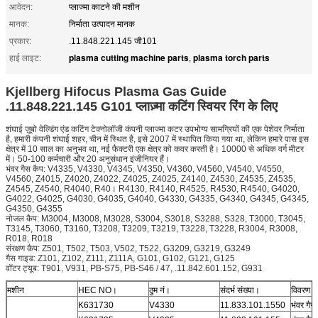
आवेदन:
प्लाज्मा काटने की मशीन
मानक:
निर्माता उत्पादन मानक
प्रकार:
.11.848.221.145 जी101
plasma cutting machine parts
plasma torch parts
हाई लाइट:
,
Kjellberg Hifocus Plasma Gas Guide
.11.848.221.145 G101 प्लाज़्मा कटिंग स्वियर रिंग के लिए
शंघाई ज़ूबो वेल्डिंग एंड कटिंग टेक्नोलॉजी कंपनी प्लाज्मा कटर उपभोग्य सामग्रियों की एक पेशेवर निर्माता
है, हमारी कंपनी शंघाई शहर, चीन में स्थित है, इसे 2007 में स्थापित किया गया था, लेकिन हमारे पास इस
क्षेत्र में 10 साल का अनुभव था, नई फैक्टरी एक क्षेत्र को कवर करती है। 10000 से अधिक वर्ग मीटर
में। 50-100 कर्मचारी और 20 अनुसंधान इंजीनियर हैं।
भंवर गैस कैप: V4335, V4330, V4345, V4350, V4360, V4560, V4540, V4550,
V4560, Z4015, Z4020, Z4022, Z4025, Z4025, Z4140, Z4530, Z4535, Z4535,
Z4545, Z4540, R4040, R40। R4130, R4140, R4525, R4530, R4540, G4020,
G4022, G4025, G4030, G4035, G4040, G4330, G4335, G4340, G4345, G4345,
G4350, G4355
नोजल कैप: M3004, M3008, M3028, S3004, S3018, S3288, S328, T3000, T3045,
T3145, T3060, T3160, T3208, T3209, T3219, T3228, T3228, R3004, R3008,
R018, R018
संरक्षण कैप: Z501, T502, T503, V502, T522, G3209, G3219, G3249
गैस गाइड: Z101, Z102, Z111, Z111A, G101, G102, G121, G125
वॉटर ट्यूब: T901, V931, PB-S75, PB-S46 / 47, .11.842.601.152, G931
मशीन
HEC NO।
ठुम नं।
संदर्भ संख्या।
विवरण
K631730
V4330
11.833.101.1550
भंवर गैस