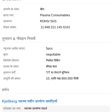
उत्पत्ति के प्लेस:
चीन
ब्रांड नाम:
Plasma Consumables
प्रमाणन:
ROHS/ SGS
मॉडल संख्या:
.11.848.221.145 G101
भुगतान & नौवहन नियमों
न्यूनतम आदेश मात्रा:
5pcs
मूल्य:
negotiable
पैकेजिंग विवरण:
निर्माता पैकिंग
प्रसव के समय:
शीघ्र माल
भुगतान शर्तें:
T/T या वेस्टर्न यूनियन
आपूर्ति की क्षमता:
10, प्रति माह 800.000 पीसी
वर्णन
Kjellberg प्लाज्मा मशीन उपभोग्य सामग्रियों
प्रोडक्ट का नाम:
प्लाज्मा उपभोग्य पदार्थ