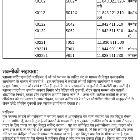
K0102
S002Y
11.843.021.320-
कैथोड, 
एजी
K0112
S012X
11.843.121.310-
कैथोड, 
एजी
K0122
S042
11.842.411.510
कैथोड, 
K0132
S052
11.842.511.510
कैथोड,
(i)
K0221
T051
.11.836.911.500
K92211
T901
11.844.901.152
शीतलक ट
K93221
V951
11.828.911.230
शीतलक ट
तकनीकी सहायता:
प्लाज्मा कटिंग
एक ऐसी प्रक्रिया है जो गर्म प्लाज्मा के त्वरित जेट के माध्यम से विद्युत प्रवाहकीय
सामग्रियों के माध्यम से कटती है। इस प्रक्रिया में कटौती की गई विशिष्ट सामग्रियों में स्टील,
एल्यूमीनियम,
पीतल
और तांबे शामिल हैं, हालांकि अन्य प्रवाहकीय धातुओं में भी कटौती हो सकती है।
प्लाज्मा काटने का उपयोग अक्सर निर्माण और वेल्डिंग की दुकानों, मोटर वाहन मरम्मत और बहाली,
औद्योगिक निर्माण, बचाव और स्क्रैपिंग कार्यों में किया जाता है। उच्च गति, सटीक कटौती के कारण,
ऑपरेशन की कम लागत के साथ संयुक्त, प्लाज्मा कटिंग बड़े पैमाने पर औद्योगिक सीएनसी अनुप्रयोगों से
लेकर छोटे शौकीन दुकानों तक व्यापक उपयोग को देखता है।
प्रक्रिया:
मूल प्लाज्मा काटने की प्रक्रिया में प्लाज्मा कटर से आयनीकृत गैस यानी प्लाज्मा का एक विद्युत चैनल
बनाना शामिल है, काम के टुकड़े को काटने के माध्यम से, इस प्रकार ग्राउंडिंग क्लैंप के माध्यम से प्लाज्मा
कटर के लिए वापस एक पूरा विद्युत सर्किट बनाना। यह एक संपीड़ित गैस (ऑक्सीजन, वायु, जड़ता और
अन्य द्वारा काटे जा रहे पदार्थ के आधार पर) द्वारा पूरा किया जाता है, जो कि काम के टुकड़े की ओर उच्च
गति पर एक केंद्रित नोजल के माध्यम से उड़ाया जाता है। एक विद्युत चाप गैस के भीतर बनता है, एक
इलेक्ट्रोड के पास या गैस नोजल में एकीकृत होता है और काम का टुकड़ा होता है। विद्युत चाप कुछ गैसों