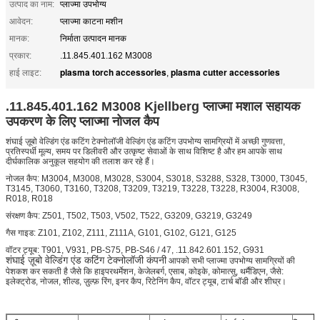
उत्पाद का नाम:
प्लाज्मा उपभोग्य
आवेदन:
प्लाज्मा काटना मशीन
मानक:
निर्माता उत्पादन मानक
प्रकार:
.11.845.401.162 M3008
plasma torch accessories
plasma cutter accessories
हाई लाइट:
,
.11.845.401.162 M3008 Kjellberg प्लाज्मा मशाल सहायक
उपकरण के लिए प्लाज्मा नोजल कैप
शंघाई ज़ूबो वेल्डिंग एंड कटिंग टेक्नोलॉजी वेल्डिंग एंड कटिंग उपभोग्य सामग्रियों में अच्छी गुणवत्ता,
प्रतिस्पर्धी मूल्य, समय पर डिलीवरी और उत्कृष्ट सेवाओं के साथ विशिष्ट है और हम आपके साथ
दीर्घकालिक अनुकूल सहयोग की तलाश कर रहे हैं।
नोजल कैप: M3004, M3008, M3028, S3004, S3018, S3288, S328, T3000, T3045,
T3145, T3060, T3160, T3208, T3209, T3219, T3228, T3228, R3004, R3008,
R018, R018
संरक्षण कैप: Z501, T502, T503, V502, T522, G3209, G3219, G3249
गैस गाइड: Z101, Z102, Z111, Z111A, G101, G102, G121, G125
वॉटर ट्यूब: T901, V931, PB-S75, PB-S46 / 47, .11.842.601.152, G931
शंघाई ज़ूबो वेल्डिंग एंड कटिंग टेक्नोलॉजी कंपनी
आपको सभी प्लाज्मा उपभोग्य सामग्रियों की
पेशकश कर सकती है जैसे कि हाइपरथर्मेशन, केजेलबर्ग, एसाब, कोइके, कोमात्सु, थर्मैडिएन, जैसे:
इलेक्ट्रोड, नोजल, शील्ड, ज़ुल्फ़ रिंग, इनर कैप, रिटेनिंग कैप, वॉटर ट्यूब, टार्च बॉडी और शीघ्र।