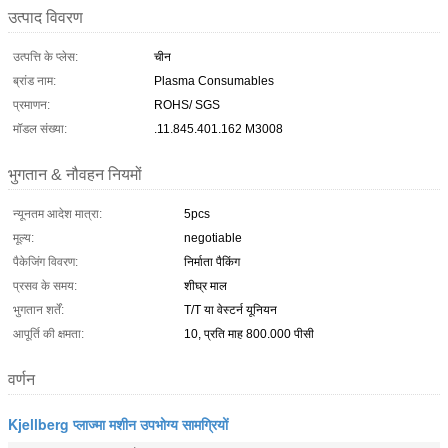
उत्पाद विवरण
उत्पत्ति के प्लेस:
चीन
ब्रांड नाम:
Plasma Consumables
प्रमाणन:
ROHS/ SGS
मॉडल संख्या:
.11.845.401.162 M3008
भुगतान & नौवहन नियमों
न्यूनतम आदेश मात्रा:
5pcs
मूल्य:
negotiable
पैकेजिंग विवरण:
निर्माता पैकिंग
प्रसव के समय:
शीघ्र माल
भुगतान शर्तें:
T/T या वेस्टर्न यूनियन
आपूर्ति की क्षमता:
10, प्रति माह 800.000 पीसी
वर्णन
Kjellberg प्लाज्मा मशीन उपभोग्य सामग्रियों