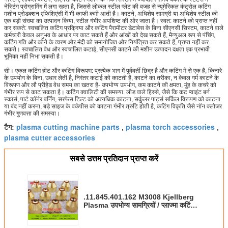
नेस्टिंग प्रोग्रामिंग में लगा रहता है, जिससे लोकल स्टील प्लेट की वजह से न्यूमेरिकल कंट्रोल कटिंग
मशीन प्रोडक्शन एफिशिएंसी में भी काफी कमी आती है। काटने, अधिशेष सामग्री या अधिशेष स्टील की
एक बड़ी संख्या का उत्पादन किया, स्टील गंभीर अपशिष्ट की ओर जाता है। स्वत: काटने को प्राप्त नहीं
कर सकते: स्वचालित कटिंग प्रक्रिया और कटिंग पैरामीटर डेटाबेस के बिना सीएनसी सिस्टम, काटने वाले
कर्मचारी केवल अनुभव के आधार पर काट सकते हैं और आंखों को देख सकते हैं, मैन्युअल रूप से पंचिंग,
कटिंग गति और कोने के त्वरण और मंदी को समायोजित और नियंत्रित कर सकते हैं, प्राप्त नहीं कर
सकते। स्वचालित वेध और स्वचालित कटाई, सीएनसी काटने की मशीन उत्पादन दक्षता एक प्रभावी
भूमिका नहीं निभा सकती है।
सी। एकल कटिंग हीट और कटिंग विरूपण: प्रत्येक भाग में पूर्ववर्ती छिद्र है और कटिंग में से एक है, किनारे
के उपयोग के बिना, उधार लेती है, निरंतर कटाई को काटती है, काटने का तरीका, न केवल गर्म काटने के
विरूपण और लौ प्रीहेड वेध समय का खतरा है- उपभोग्य उपभोग, कम काटने की क्षमता, मुंह के कचरे को
गंभीर रूप से काट सकता है। कटिंग क्वालिटी की समस्या: लीड वाले हिस्से, जैसे कि कट प्वाइंट बर्न
स्कार्स, पार्ट कॉर्नर बर्निंग, सरफेस टिल्ट को अत्यधिक काटना, सर्कुलर पार्ट्स सर्किल विरूपण को काटना
या बंद नहीं करना, बड़े साइज के वर्कपीस को काटना गंभीर त्रुटि होती है, कटिंग विकृति जैसे नॉन क्लोजर
गंभीर गुणवत्ता की समस्या।
plasma cutting machine parts
plasma torch accessories
टैग:
,
,
plasma cutter accessories
सबसे उत्तम प्रतिदान प्राप्त करें
.11.845.401.162 M3008 Kjellberg
Plasma उपभोग्य सामग्रियों / प्लाज्मा कटिंग
मशीन पार्ट्स