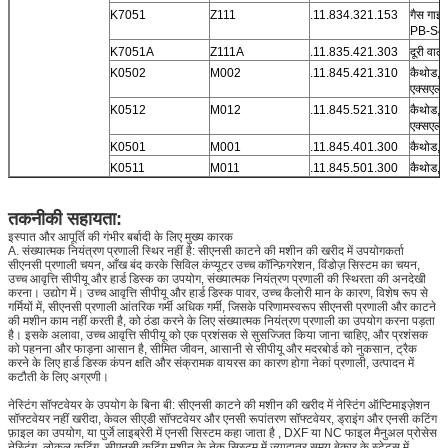
K7051
Z111
.11.834.321.153
गैस गाइड
PB-S4
K7051A
Z111A
.11.835.421.303
दूरी वाली
K0502
M002
.11.845.421.310
कैथोड, 
एक्सएल
K0512
M012
.11.845.521.310
कैथोड, 
एक्सएल
K0501
M001
.11.845.401.300
कैथोड, 
K0511
M011
.11.845.501.300
कैथोड, 
तकनीकी सहायता:
इस्पात और आपूर्ति की गंभीर बर्बादी के लिए मुख्य कारक
A. संख्यात्मक नियंत्रण प्रणाली स्थिर नहीं है: सीएनसी काटने की मशीन की खरीद में उपयोगकर्ता
सीएनसी प्रणाली चयन, आँख बंद करके सिविल कंप्यूटर उच्च कॉन्फ़िगरेशन, विंडोज़ सिस्टम का चयन,
उच्च आवृत्ति सीपीयू और हार्ड डिस्क का उपयोग, संख्यात्मक नियंत्रण प्रणाली की स्थिरता की अनदेखी
करना। उद्योग में। उच्च आवृत्ति सीपीयू और हार्ड डिस्क पावर, उच्च कैलोरी मान के कारण, विशेष रूप से
गर्मियों में, सीएनसी प्रणाली आंतरिक गर्मी अधिक गर्मी, जिसके परिणामस्वरूप सीएनसी प्रणाली और काटने
की मशीन काम नहीं करती है, को ठंडा करने के लिए संख्यात्मक नियंत्रण प्रणाली का उपयोग करना पड़ता
है। इसके अलावा, उच्च आवृत्ति सीपीयू को एक प्रशंसक से सुसज्जित किया जाना चाहिए, और प्रशंसक
को पहनना और फाड़ना आसान है, सीमित जीवन, आसानी से सीपीयू और मदरबोर्ड को नुकसान, ट्रैक
करने के लिए हार्ड डिस्क कंपन क्षति और संक्रामक वायरस का कारण होगा नेकां प्रणाली, उत्पादन में
कटौती के लिए अग्रणी।
नेस्टिंग सॉफ्टवेयर के उपयोग के बिना बी: सीएनसी काटने की मशीन की खरीद में नेस्टिंग ऑप्टिमाइज़ेशन
सॉफ्टवेयर नहीं खरीदा, केवल सीएडी सॉफ्टवेयर और एनसी रूपांतरण सॉफ्टवेयर, ड्राइंग और एनसी कटिंग
फ़ाइल का उपयोग, या पुर्जे लाइब्रेरी में एनसी सिस्टम कहा जाता है , DXF या NC फाइल मैनुअल प्रोसेस
नेस्टिंग, लोकल कटिंग, सीएनसी कटिंग मशीन के नेक सिस्टम में ज्यादातर समय बेकार के स्टेटस में