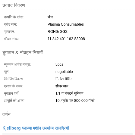
उत्पाद विवरण
उत्पत्ति के प्लेस:
चीन
ब्रांड नाम:
Plasma Consumables
प्रमाणन:
ROHS/ SGS
मॉडल संख्या:
11.842.401.162 S3008
भुगतान & नौवहन नियमों
न्यूनतम आदेश मात्रा:
5pcs
मूल्य:
negotiable
पैकेजिंग विवरण:
निर्माता पैकिंग
प्रसव के समय:
शीघ्र माल
भुगतान शर्तें:
T/T या वेस्टर्न यूनियन
आपूर्ति की क्षमता:
10, प्रति माह 800.000 पीसी
वर्णन
Kjellberg प्लाज्मा मशीन उपभोग्य सामग्रियों