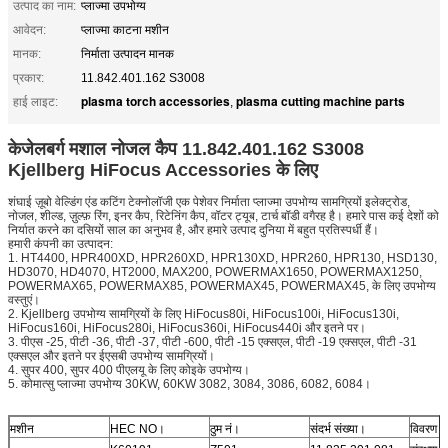
उत्पाद का नाम:
प्लाज्मा उपभोग्य
आवेदन:
प्लाज्मा काटना मशीन
मानक:
निर्माता उत्पादन मानक
प्रकार:
11.842.401.162 S3008
plasma torch accessories
plasma cutting machine parts
हाई लाइट:
,
केजेलबर्ग मशाल नोजल कैप 11.842.401.162 S3008
Kjellberg HiFocus Accessories के लिए
शंघाई ज़ूबो वेल्डिंग एंड कटिंग टेक्नोलॉजी एक पेशेवर निर्माता प्लाज्मा उपभोग्य सामग्रियों इलेक्ट्रोड,
नोजल, शील्ड, ज़ुल्फ़ रिंग, इनर कैप, रिटेनिंग कैप, वॉटर ट्यूब, टार्च बॉडी वगैरह है। हमारे पास कई देशों को
निर्यात करने का दसियों साल का अनुभव है, और हमारे उत्पाद दुनिया में बहुत प्रतिस्पर्धी हैं।
हमारी कंपनी का उत्पादन:
1. HT4400, HPR400XD, HPR260XD, HPR130XD, HPR260, HPR130, HSD130,
HD3070, HD4070, HT2000, MAX200, POWERMAX1650, POWERMAX1250,
POWERMAX65, POWERMAX85, POWERMAX45, POWERMAX45, के लिए उपभोग्य
वस्तुएं।
2. Kjellberg उपभोग्य सामग्रियों के लिए HiFocus80i, HiFocus100i, HiFocus130i,
HiFocus160i, HiFocus280i, HiFocus360i, HiFocus440i और इतने पर।
3. पीएस -25, पीटी -36, पीटी -37, पीटी -600, पीटी -15 एक्सएल, पीटी -19 एक्सएल, पीटी -31
एक्सएल और इतने पर ईएसबी उपभोग्य सामग्रियों।
4. सुपर 400, सुपर 400 पीएलयू के लिए कोइके उपभोग्य।
5. कोमात्सु प्लाज्मा उपभोग्य 30KW, 60KW 3082, 3084, 3086, 6082, 6084।
मशीन
HEC NO।
ठुम नं।
संदर्भ संख्या।
विवरण