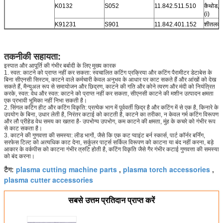
K0132
S052
11.842.511.510
कैथोड,
(i)
K91231
S901
11.842.401.152
शीतलक ट
तकनीकी सहायता:
इस्पात और आपूर्ति की गंभीर बर्बादी के लिए मुख्य कारक
1. स्वत: काटने को प्राप्त नहीं कर सकता: स्वचालित कटिंग प्रक्रिया और कटिंग पैरामीटर डेटाबेस के
बिना सीएनसी सिस्टम, काटने वाले कर्मचारी केवल अनुभव के आधार पर काट सकते हैं और आंखों को देख
सकते हैं, मैन्युअल रूप से समायोजन और छिद्रण, काटने की गति और कोने त्वरण और मंदी को नियंत्रित
करके, स्वत: वेध और स्वत: काटने को प्राप्त नहीं कर सकता, सीएनसी काटने की मशीन उत्पादन क्षमता
एक प्रभावी भूमिका नहीं निभा सकती है।
2. सिंगल कटिंग हीट और कटिंग विकृति: प्रत्येक भाग में पूर्ववर्ती छिद्र है और कटिंग में से एक है, किनारे के
उपयोग के बिना, उधार लेती है, निरंतर कटाई को काटती है, काटने का तरीका, न केवल गर्म कटिंग विरूपण
और लौ प्रीहेड वेध समय का खतरा है- उपभोग्य उपभोग, कम काटने की क्षमता, मुंह के कचरे को गंभीर रूप
से काट सकता है।
3. काटने की गुणवत्ता की समस्या: लीड भागों, जैसे कि एक कट प्वाइंट बर्न स्कार्स, पार्ट कॉर्नर बर्निंग,
सरफेस टिल्ट को अत्यधिक काट देना, सर्कुलर पार्ट्स सर्किल विरूपण को काटना या बंद नहीं करना, बड़े
आकार के वर्कपीस को काटना गंभीर त्रुटि होती है, कटिंग विकृति जैसे गैर गंभीर कटाई गुणवत्ता की समस्या
को बंद करना।
plasma cutting machine parts
plasma torch accessories
टैग:
,
,
plasma cutter accessories
सबसे उत्तम प्रतिदान प्राप्त करें